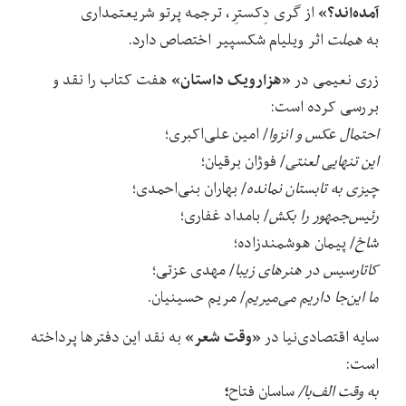
آمده‌اند؟»
از گری دِکستِر، ترجمه پرتو شریعتمداری
به
هملت
اثر ویلیام شکسپیر اختصاص دارد.
«هزارویک داستان»
زری نعیمی در
هفت کتاب را نقد و
بررسی کرده است:
احتمال عکس و انزوا
/ امین علی‌اکبری؛
این تنهایی لعنتی
/ فوژان برقیان؛
چیزی به تابستان نمانده
/ بهاران بنی‌احمدی؛
رئیس‌جمهور را بکش
/ بامداد غفاری؛
شاخ
/ پیمان هوشمندزاده؛
کاتارسیس در هنرهای زیبا
/ مهدی عزتی؛
ما این‌جا داریم می‌میریم
/ مریم حسینیان.
«وقت شعر»
سایه اقتصادی‌نیا در
به نقد این دفترها پرداخته
است:
؛
به وقت الف‌با/
ساسان فتاح