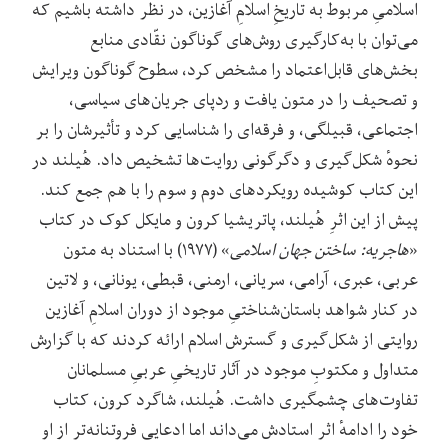
اسلامیِ مربوط به تاریخِ اسلامِ آغازین، در نظر داشته باشیم که
می‌توان با به‌کارگیری روش‌های گوناگون نقّادی منابع
بخش‌های قابل‌اعتماد را مشخص کرد، سطوح گوناگون ویرایش
و تصحیف را در متون یافت و ردپای جریان‌های سیاسی،
اجتماعی، قبیلگی، و فرقه‌ای را شناسایی کرد و تأثیرشان را بر
نحوهٔ شکل‌گیری و دگرگونی روایت‌ها تشخیص داد. هُیلند در
این کتاب کوشیده رویکردهای دوم و سوم را با هم جمع کند.
پیش از این اثرِ هُیلند، پاتریشیا کرون و مایکل کوک در کتاب
«
هاجریه: ساختن جهان اسلامی
» (۱۹۷۷) با استناد به متون
عربی، عبری، آرامی، سریانی، ارمنی، قبطی، یونانی، و لاتین
در کنار شواهد باستان‌شناختیِ موجود از دوران اسلامِ آغازین
روایتی از شکل‌گیری و گسترش اسلام ارائه کردند که با گزارش
متداول و مکتوبِ موجود در آثار تاریخیِ عربیِ مسلمانان
تفاوت‌های چشمگیری داشت. هُیلند، شاگرد کرون، کتاب
خود را ادامهٔ اثر استادش می‌داند اما ادعایی فروتنانه‌تر از او