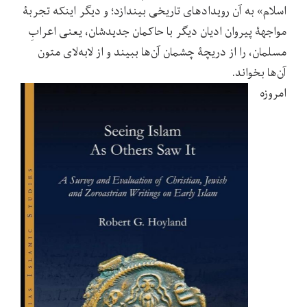
اسلام» به آن رویدادهای تاریخی بیندازد؛ و دیگر اینکه تجربۀ
مواجهۀ پیروان ادیان دیگر با حاکمان جدیدشان، یعنی اعرابِ
مسلمان، را از دریچۀ چشمان آن‌ها ببیند و از لابه‌لای متون
آن‌ها بخواند.
امروزه