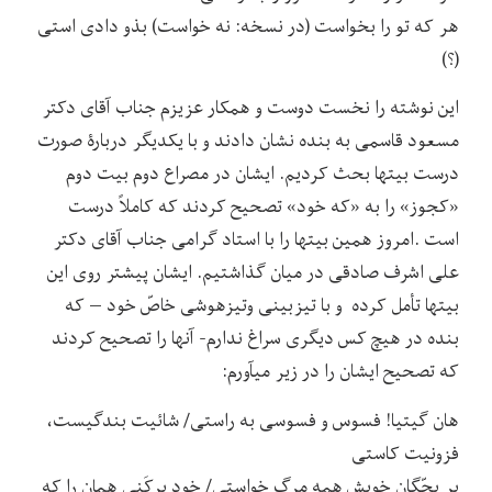
هر که تو را بخواست (در نسخه: نه خواست) بذو دادی استی
(؟)
این نوشته را نخست دوست و همکار عزیزم جناب آقای دکتر
مسعود قاسمی به بنده نشان دادند و با یکدیگر دربارۀ صورت
درست بیتها بحث کردیم. ایشان در مصراع دوم بیت دوم
«کجوز» را به «که خود» تصحیح کردند که کاملاً درست
است .امروز همین بیتها را با استاد گرامی جناب آقای دکتر
علی اشرف صادقی در میان گذاشتیم. ایشان پیشتر روی این
بیتها تأمل کرده و با تیزبینی وتیزهوشی خاصّ خود – که
بنده در هیچ کس دیگری سراغ ندارم- آنها را تصحیح کردند
که تصحیح ایشان را در زیر می­آورم:
هان گیتیا! فسوس و فسوسی به راستی/ شائیت بندگیست،
فزونیت کاستی
بر بچّگان خویش همه مرگ خواستی/ خود برکَنی همان را که