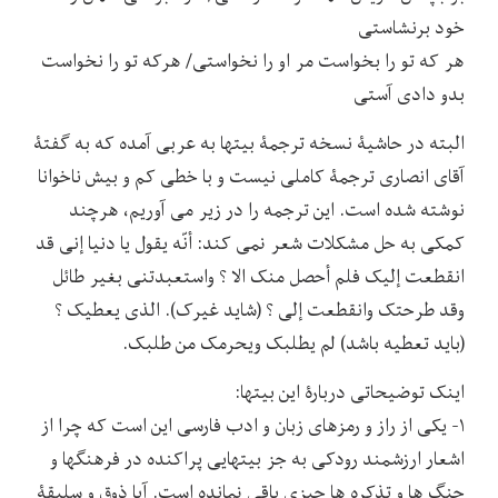
خود برنشاستی
هر که تو را بخواست مر او را نخواستی/ هرکه تو را نخواست
بدو دادی آستی
البته در حاشیۀ نسخه ترجمۀ بیتها به عربی آمده که به گفتۀ
آقای انصاری ترجمۀ کاملی نیست و با خطی کم و بیش ناخوانا
نوشته شده است. این ترجمه را در زیر می آوریم، هرچند
کمکی به حل مشکلات شعر نمی کند: أنّه یقول یا دنیا إنی قد
انقطعت إلیک فلم أحصل منک الا ؟ واستعبدتنی بغیر طائل
وقد طرحتک وانقطعت إلی ؟ (شاید غیرک). الذی یعطیک ؟
(باید تعطیه باشد) لم یطلبک ویحرمک من طلبک.
اینک توضیحاتی دربارۀ این بیتها:
۱- یکی از راز و رمزهای زبان و ادب فارسی این است که چرا از
اشعار ارزشمند رودکی به جز بیتهایی پراکنده در فرهنگها و
جنگ ها و تذکره ها چیزی باقی نمانده است. آیا ذوق و سلیقۀ