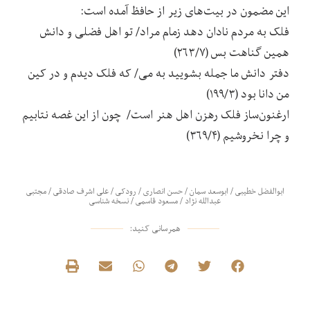
این مضمون در بیت‌های زیر از حافظ آمده است:
فلک به مردم نادان دهد زمام مراد/ تو اهل فضلی و دانش
همین گناهت بس (۲۶۳/۷)
دفتر دانش ما جمله بشویید به می/ که فلک دیدم و در کین
من دانا بود (۱۹۹/۳)
ارغنون‌ساز فلک رهزن اهل هنر است/ چون از این غصه نتابیم
و چرا نخروشیم (۳۶۹/۴)
ابوالفضل خطیبی
/
ابوسعد سمان
/
حسن انصاری
/
رودکی
/
علی اشرف صادقی
/
مجتبی
عبدالله نژاد
/
مسعود قاسمی
/
نسخه شناسی
همرسانی کنید: