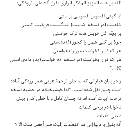
الله بن عبد العزیز المذکّر الرازی یقول أنشدنی الروذکی:
ایا گیتی افسوس افسوسی براستی
شاهیت (در نسخه: شاییت) بندگیست فزونیت کاستی
بر بچّه گان خویش همه ترک خواستی
خوذ بن کنی همان را کجوز (؟) نشاستی
هر که تو را نخواست مرو را بخواستی
هر که تو را بخواست (در نسخه: نه خواست) بذو دادی استی
(؟)…”
و در پایان عباراتی که به جای ترجمۀ عربی شعر رودکی آماده
است چنین نقل شده است: “اما خوشبختانه در حاشیه نسخه
ترجمه ابیات آمده اما نه چندان کامل و با خطی کم و بیش
ناخوانا در برخی کلمات:
معنی الأبیات:
أنّه یقول یا دنیا إنی قد انقطعت إلیک فلم أحصل منک الا ؟