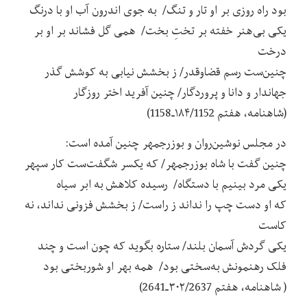
بود راه روزی بر او تار و تنگ/ به جوی اندرون آب او با درنگ
یکی بی‌هنر خفته بر تختِ بخت/ همی گل فشاند بر او بر
درخت
چنین‌ست رسم قضاوقدر/ ز بخشش نیابی به کوشش گذر
جهاندار و دانا و پروردگار/ چنین آفرید اختر روزگار
(شاهنامه، هفتم ۱۸۴/1152ـ1158)
در مجلس نوشین‌روان و بوزرجمهر چنین آمده است:
چنین گفت با شاه بوزرجمهر/ که یکسر شگفت‌ست کار سپهر
یکی مرد بینیم با دستگاه/ رسیده کلاهش به ابر سیاه
که او دست چپ را نداند ز راست/ ز بخشش فزونی نداند، نه
کاست
یکی گردش آسمان بلند/ ستاره بگوید که چون است و چند
فلک رهنمونش به‌سختی بود/ همه بهر او شوربختی بود
( شاهنامه، هفتم ۳۰۲/2637ـ2641)