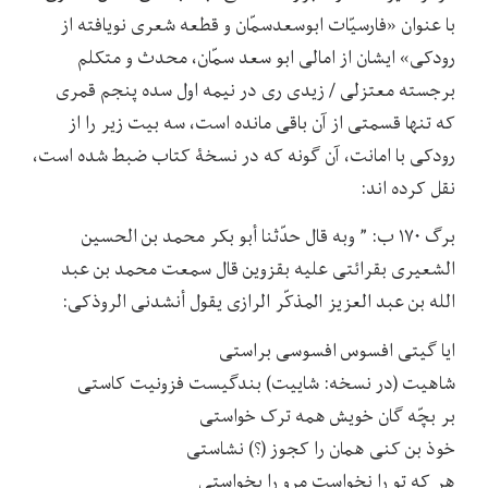
با عنوان «فارسیّات ابوسعدسمّان و قطعه شعری نویافته از
رودکی» ایشان از امالی ابو سعد سمّان، محدث و متکلم
برجسته معتزلی / زیدی ری در نیمه اول سده پنجم قمری
که تنها قسمتی از آن باقی مانده است، سه بیت زیر را از
رودکی با امانت، آن گونه که در نسخۀ کتاب ضبط شده است،
نقل کرده اند:
برگ ۱۷۰ ب: ” وبه قال حدّثنا أبو بکر محمد بن الحسین
الشعیری بقرائتی علیه بقزوین قال سمعت محمد بن عبد
الله بن عبد العزیز المذکّر الرازی یقول أنشدنی الروذکی:
ایا گیتی افسوس افسوسی براستی
شاهیت (در نسخه: شاییت) بندگیست فزونیت کاستی
بر بچّه گان خویش همه ترک خواستی
خوذ بن کنی همان را کجوز (؟) نشاستی
هر که تو را نخواست مرو را بخواستی