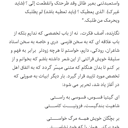
واستعبدتنی بغیر طائل وقد طرحتک وانقطعت إلی ؟ (شاید
غیرک). الذی یعطیک ؟ (باید تعطیه باشد) لم یطلبک
ویحرمک من طلبک.”
نگارنده، آصف فکرت، نه از باب تخصصی که ندارم بلکه از
باب علاقه ای که به سخن فارسی دری و خاصه به سخن استاد
شاعران، رودکی، دارم، خواستم تا هرچه زودتر برابر به فهم و
سلیقۀ خویش قرائتی از این شعر داشته باشم که بخوانم و از
بر کنم تا بدان هنگام که متنی میسّر گردد که به اتفاق اهل
تخصص مورد تایید قرار گیرد. بار دیگر ابیات به صورتی که
در آغاز یاد شد، تحریر می شود:
ای گیتیا فسـوس، فسوسی به راســتی
شاهیت بندگیست، فزونیــــت کاســـتی
بر بچّگان خویش همــه مرگ خواســــتی
خود برکنی همان را که خود نشاســــتی