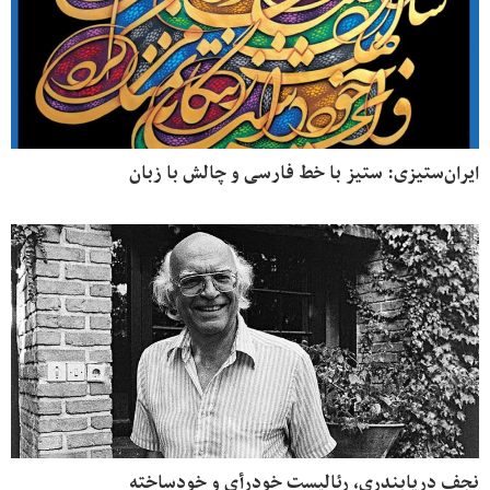
ایران‌ستیزی: ستیز با خط فارسی و چالش با زبان
نجف دریابندری، رئالیست خودرأی و خودساخته