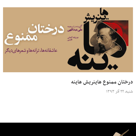
درختان ممنوع هاینریش هاینه
شنبه، ۲۲ آذر ۱۳۹۳