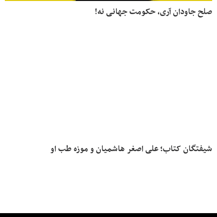
ح جاودان آری، حکومت جهانی نه!
فتگان کتاب؛ علی اصغر هاشمیان و موزه طب او