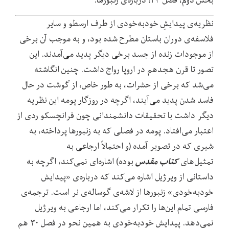
نظریه
ی پیدایشِ خودبه
خودی از طرف ارسطو و سایر
فلاسفه
ی دوران باستان مطرح شده بود، و به موجب آن برخی
از موجودات زنده از جسد برخی دیگر پدید می
آمدند. این
تصور تا قرن هجدهم در اروپا رواج داشت. چنین انگاشته
می
شد که برخی از حشرات، به طور خاص، از گوشت در حال
فاسد شدن پدید می
آیند، اگرچه در روزگار پومه این نظریه
دیگر داشت با تحقیقات دانشمندانی چون فرانچسکو ردی از
اعتبار می
افتاد. پومه در فصلی که به زنبورها پرداخته، به
شیری که در تصویر آمده (و احتمالاً ارجاعی به
کتاب مقدس
تمثیل‌های
بوده) اشاره‌ای نمی‌کند، اگرچه به
داستانی از ویرژیل اشاره می‌کند که درباره
ی «پیدایش
خودبه
خودی» زنبورها از لاشه
ی گوساله
ی نر است. ترجمه
ی
فارسی تمام این
ها را تکرار می
کند، اما ارجاعی به ویرژیل
نمی
دهد. پیدایش خودبه
خودی به همین نحو در فصل ۳۰ هم