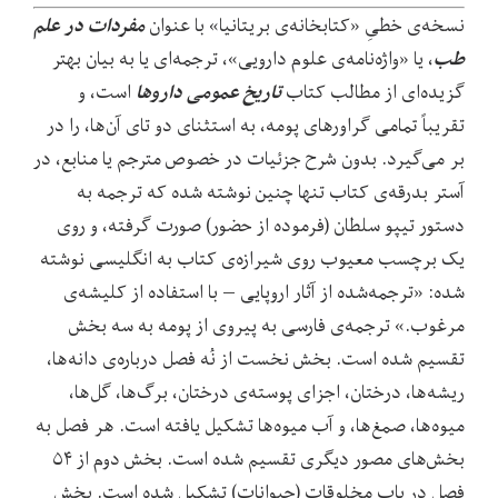
مفردات در علم
نسخه
ی خطیِ «کتابخانه‌ی بریتانیا» با عنوان
طب
، یا «واژه
نامه
ی علوم دارویی»، ترجمه
ای یا به بیان بهتر
تاریخ عمومی داروها
گزیده
ای از مطالب کتاب
است، و
تقریباً تمامی گراورهای پومه، به استثنای دو تای آن‌ها، را در
بر می‌گیرد. بدون شرح جزئیات در خصوص مترجم یا منابع، در
آستر بدرقه
ی کتاب تنها چنین نوشته شده که ترجمه به
دستور تیپو سلطان (فرموده از حضور) صورت گرفته، و روی
یک برچسب معیوب روی شیرازه
ی کتاب به انگلیسی نوشته
شده: «ترجمه
شده از آثار اروپایی – با استفاده از کلیشه
ی
مرغوب.» ترجمه
ی فارسی به پیروی از پومه به سه بخش
تقسیم شده است. بخش نخست از نُه فصل درباره
ی دانه
ها،
ریشه
ها، درختان، اجزای پوسته
ی درختان، برگ
ها، گل
ها،
میوه
ها، صمغ
ها، و آب میوه
ها تشکیل یافته است. هر فصل به
بخش
های مصور دیگری تقسیم شده است. بخش دوم از ۵۴
فصل در باب مخلوقات (حیوانات) تشکیل شده است. بخش