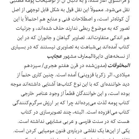
و فرانسوی آغاز شده، و به دنبال آن از توضیحات پومه مطلبی
نقل می
شود. معمولاً این نقل قول به شکل قابل توجهی از اصل
آن کوتاه
تر است، و اصطلاحات فنی و منابع هم احتمالاً با این
تصور که به موضوع ربطی ندارند حذف شده
اند، و جزئیات
هم اندکی متفاوت‌اند. تصاویر گیاهان و جانوران که در این
کتاب آمده‌اند بی‌شباهت به تصاویری نیستند که در بسیاری
عجایب
از نسخه
های دایرﺓ
المعارف مشهور
المخلوقات
(مدون‌شده در قرن هفتم هجری/ سیزدهم
میلادی، اثر زکریا قزوینی) آمده است. چنین کاری حتماً از
دید خواننده
ای که با این نوع کتاب‌ها آشنایی داشته
اند موجه
بوده است، و این خوانندگان قطعاً از وجود عناصر خارجی
کتاب پومه لذت می
برده
اند چرا که بر ارزش سرگرم
کنندگی
کتاب می
افزوده است. البته، چند تصویرسازی در کتاب
هست که در سنت فارسی و عربی مشابهی نداشته است.
یکی از این
ها یک نقاشی درباره
ی فنون مومیایی کردن است.