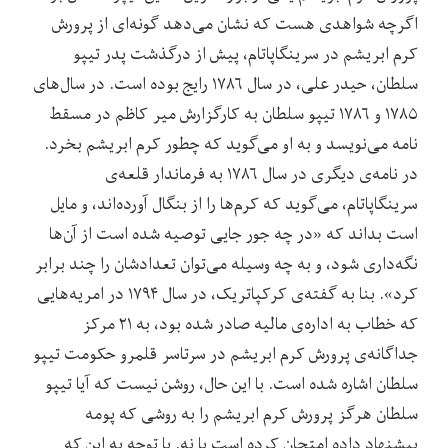
اگرچه شواهدی هست که نشان می
دهد گونه
ای از پرورش
کرم ابریشم در سرینگاپاتام، پیش از درگذشت پدر تیپو
سلطان، حیدر علی، در سال ۱۷۸۶ رایج بوده است. در سال‌های
۱۷۸۵ و ۱۷۸۶ تیپو سلطان به کارگزارش میر کاظم در مسقط
نامه می
نویسد و به او می‌گوید که چطور کرم ابریشم بخرد.
در نامه
ی دیگری در سال ۱۷۸۶ به فرماندار قلعه
ی
سرینگاپاتام، می
گوید که کرم
ها را از بنگال آورده‌اند، و مایل
است بداند که «در چه جور جایی توصیه شده است از آن
ها
نگه
داری شود، و به چه وسیله می‌توان تعدادشان را چند برابر
کرد». بنا به گفته
ی کرکپاتریک، در سال ۱۷۹۴ در امریه‌هایی
که خطاب به اداره
ی مالیه صادر شده بود، به ۲۱ مرکز
جداگانه
ی پرورش کرم ابریشم در سرتاسر قلمرو حکومت تیپو
سلطان اشاره شده است. با این حال، روشن نیست که آیا تیپو
سلطان هرگز پرورش کرم ابریشم را به روشی که پومه
پیشنهاد داده امتحان کرده است یا نه. با توجه به این که