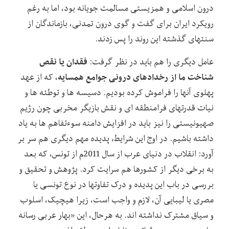
درون اسلامی و همزیستی مسالمت ‏جویانه بود، اما به ‏رغم
رویکرد ایران برای گفت و گوی درون تمدنی، بازماندگان از
سنت‏های گذشته این روند را پس زدند.
فقدان یا نقص
عامل دیگری را هم باید در نظر گرفت:
شناخت ما از رخدادهای درونی جوامع همسایه
، که از عهد
پهلوی آنها را فراموش کرده بودیم. دسیسه ‏ها و توطئه ‏ها و
نیات قدرت‏های فرامنطقه‏ ای و نقش بازیگر مخربی چون رژیم
صهیونیستی را نیز باید در افزایش دامنه سوءتفاهم ‏ها به یاد
داشته باشیم. در اوج این شرایط، پدیده مهم دیگری هم سر بر
آورد: انقلاب در دنیای عرب از سال 2011م از تونس، که بعد
به برخی دیگر از کشورها هم سرایت کرد. پژوهش و تحقیق و
بررسی در باب این پدیده و درک تفاوت‏ها در نوع تونسی یا
مصری یا لیبایی آن، لازم و واجب است، زیرا هیچیک، اسلوب
و سیاق مشترک نداشته ‏اند. به هرحال، این «بهار عربی رسانه