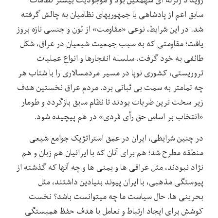
سابق اعم از پادشاهی یا جمهوری‏های نظامیان به چالش گرفته
شد. در این شرایط، نوعی «مقاومت» از لون و جنسی تازه بروز
یافت؛ مقاومتی که به سبب جمعیت شیعیان در عراق، شکل
طائفی به خود گرفت. سلسله انفجارها و انواع عملیات
تروریستی، کشوری نوپا در مسیر مردم‏سالاری را با شتاب هر
چه تمام‏تر به سمت بی‏ ثباتی برد. مردم عراق نخستین هدف
زیر سخت ‏ترین ضربات بودند تا نظام سابق بازگردد و طومار
«انتخاب بر اساس حق رأی فردی» در هم پیچیده شود.
در چنین شرایطی، ایران در عمق استراتژیک جوامع شیعی
منطقه مطرح شد؛ هم برای آنان که با ایرانیان هم زبان و هم
نژاد نبودند، مثل عراقی‏ ها و یمنی ‏ها و چه آنها که گذشته از
پیوستگی مذهبی، با ایران پیوند بنیادین داشتند، مثل
بحرینی ‏ها. حال سیاست ما چه می‏توانست باشد؟ نخست
کوشش برای ایجاد ارتباط و تعامل با هدف حفظ همبستگی