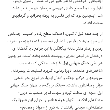
اجتماعی- فرهنگی ما هم تأثیر می‌گذاشت. از سوی دیگر،
افول و سقوط سطح دانش عمومی مردمان هم مزید بر علت
شد. اینچنین بود که این قلمرو به ورطۀ بحران‏ها و گرداب‏های
سخت افتاد.
از چند دهه قبل تاکنون، اختلاف سطح رفاه و امنیت اجتماعی
این سرزمین‌ها در قیاس با دنیای توسعه یافته به‌ویژه در مغرب
زمین و رفتار متفرعنانه بیگانگان با این جوامع ـ با گذشته‌ای
درخشان در تمدن بشری ـ پیوسته شدت یافته است. در چنین
جنگ جهانی اول
شرایطی
آغاز شد؛ جنگی که به سبب
شاخص‌های متعدد، دورۀ زمانی، کاربرد تسلیحات پیشرفته،
سرزمین‏های درگیر جنگ و امثال اینها، در تاریخ بشر نقشی
مؤثر و ساختاری داشت. «جنگ بزرگ»، یا همان جنگ جهانی
اول، سایه ‏ای سخت تیره و سهمناک بر مناسبات درون‏-
منطقه‌ای افکند. ناگهان همۀ عناصر و اجزای این «موزائیک
منطقه‌ای» مجالی یافتند تا به دور از «مواد و مصالح»