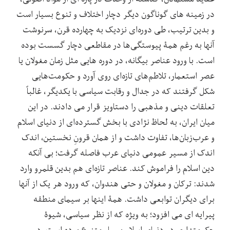
در زمینه ‏های گوناگون دیگر دچار اختلاف و تنوع بسیار است
و بدین ترتیب، طی دوره‌ای نزدیک به چهارده قرن، سرنوشت
آنها به‏ رغم همۀ پیوستگی‌ها در مقاطعی دچار گسست بوده
است. با ورود عناصر بیگانه، در دوره ‏هایی مثل زمان مغولان یا
عصر استعمار، تلاطم‌های تازه‌ای روی آورد و حکومت‌هایی
شکل گرفتند که در جدال و رقابت سیاسی با یکدیگر، غالباً
تعلقات دینی و مذهبی را دستاویز قرار می دادند. در این
میان ایران، به لحاظ نژادی با بخش گسترده‌ای از دنیای اسلام
و عرب‌زبان‌ها، تفاوت داشت و از همان قرونِ نخستین، اندک
اندک از مسیر عمومی دنیای عرب فاصله گرفت؛ بی‏ آنکه
دین اسلام را فراموش کند. عناصر تازه‌ای هم بدین قلمرو وارد
شدند: ترکان و مغولان و حتی هندوان، که ورود هر یک از آنها
برای دیگران توابعی داشت. همۀ اینها بر سیمای منطقه
پیرایه ‏ای می ‏افزود؛ به‏ ویژه که از نظر سیاسی، شیوۀ
حکومتداری در دنیای اسلام بسیار متنوع بوده است. در