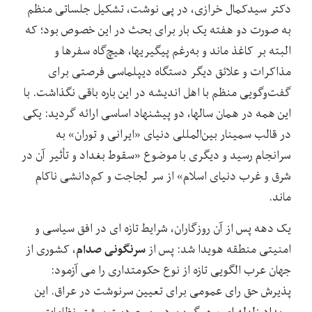
دکتر سیدکمال خرازی، در پی نوشت، تشکیل جلساتی منظم
به صورت دو هفته یک بار برای بحث در این خصوص بود؛ که
البته بر کاغذ ماند و به‌رغم پیگیری‏ها، هیچ‌گاه سفرها و
مذاکرات و علائق دیگر دستگاه دیپلماسی فرصتی برای
گفت‌وگویی منظم با اهل اندیشه در این باره باقی نگذاشت. با
این همه در همان سال‏ها، دو پیشنهاد اساسی ارائه گردید: یکی
در قالب سمینار بین‌المللی دنیای «ایرانی و توران» به
سرانجام رسید و دیگری با موضوع «سقوط بغداد و تأثیر آن در
شرق و غرب دنیای اسلام» از سر لجاجت و کم‌دانشی ناکام
ماند.
یک دهه پس از آن روزگاران، شرایط تازه ‏ای در افق سیاسی و
سرنگونی صدام
امنیتی منطقه هویدا شد: پس از
، کشوری از
جهان عرب الگویی تازه از نوع حکومتداری را می ‏آزمود:
پذیرش حق رای عمومی برای تعیین سرنوشت در عراق. این
رویداد زلزله ‏ای سهمگین بود و موجودیت بیشتر نظامات