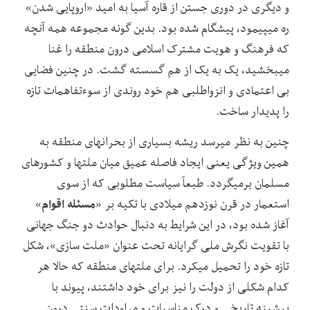
و دیگری در دوری جستن از قاره آسیا به امید «اروپایی شدن»
ره می‏پیمود، پیشگام شده بود. بدین‏ گونه مجموعه همه آنچه
که فرهنگ و هویت مشترک اسلامی درون منطقه را غنا
می‏بخشید، یک‏ به ‏یک از هم گسسته گشت. در چنین فضایی
بی ‏اعتمادی و انزواطلبی هم خود روندی از سوءتفاهمات تازه
را پدیدار ساخت.
چنین به نظر می‏رسد ریشه بسیاری از بحران‏های منطقه به
همین ویژگی یعنی ایجاد فاصله عمیق میان ملت‏ها و کشورهای
مسلمان برمی‏گردد. طبعاً سیاست مطلوبی که از سوی
مسئله اقوام
استعمار در قرن نوزدهم میلادی با تکیه بر «
»
آغاز شده بود، در این شرایط به دنبال حوادث دو جنگ جهانی
با تقویت نگرش ملی‏ گرایانه تحت عنوان «ملت ‏سازی»، شکل
تازه خود را تحمیل می‏کرد. برای ملت‏های منطقه که حالا هر
کدام شکلی از دولت را نیز برای خود داشتند، پیوند با
پیشینه تاریخی و درک مناسبات و مراودات سنتی درون