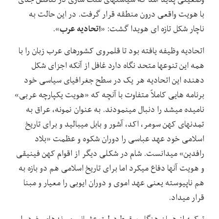
با هویت واقعی درون منطقه قرار گرفت. در این حالت به
اتحادیه عرب
ناچار شکل تازه ‏ای هویدا گشت: «
».
اتحادیه وظیفه یافته بود تا قلمروی کشورهای عرب‏ زبان را با
همه این تنوع‏ها متحد نگاه دارد غافل از آنکه اجزای شکل‏
دهنده این اتحادیه هر یک در سطح جغرافیای سیاسی خود
برنامه‏ هایی کاملاً متفاوت با آنچه که «هویت یکپارچه عربی»
نامیده می‏شد را دنبال می‏نمودند. به عنوان نمونه، عراق به
تمدن‏های کهن سومر، اکد، آشور و بابل می‏بالید و برای تاریخ
اسلامی خود عهد عباسی را دوران شکوه و عظمت «بلاد
رافدین» می‏دانست. شام در شکلی دیگر از اقوام کهن فینیقی
و هویت آنها دفاع می‏کرد اما برای تاریخ اسلامی هم دو بازه به
هم ناپیوسته یعنی عهد اموی و دوران ایوبی را معیار و مبنا
قرار می‏داد.
ترکیه از همان هنگام سقوط دولت عثمانی پیوندهای خود را