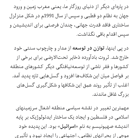
در پاره‌ای دیگر از دنیای روزگار ما، یعنی مغرب زمین و ورود
جهان به نظام دو قطبی و سپس از سال 1991م در شکل متزلزل
ساختاری فاقد قدرت جهانی، چندان فرصتی برای اندیشیدن و
سپس اقدام باقی نگذاشت.
توازن در توسعه
در پی اینها،
از مدار و چارچوب سنتی خود
خارج شد. ثروت بادآورده ذخایر تحت‌الارضی برای برخی از
کشورها و فقر ناشی از توسعه‌نیافتگی دیگر کشورهای منطقه
بر فواصل میان این شکاف‌ها افزود و گسل‌هایی تازه پدید آمد.
اغلب از تأثیر روند عمق این شکاف‏ها و شکل‌گیری گسل‌های
بزرگ غافل ماندند.
مهمترین تغییر در نقشه سیاسی منطقه اشغال سرزمین‏های
اسلامی در فلسطین و ایجاد یک ساختار ایدئولوژیک بر پایه
اسرائیل
اندیشه صهیونیسم به نام «
» بود. این پدیده خود
موجی از بحران‏های نظامی، اجتماعی را ایجاد نمود و تأثیری