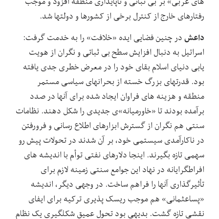
‏های عربی» بر بی ‏ثباتی و ناپایداری منطقه افزود و موجب
رفتارهای خارج از کنترل برخی از کشورها و دولت‏ها شد.
داعش
در چنین فضایی ایده «خلافت» را به خدمت گرفت:
اسرائیل به دنبال افزایش سطح بی‏ ثباتی و نگران از هویت‏
یابی دنیای اسلام بقای خود را در معرض خطری جدی یافته
بود. قدرت‏های بزرگ خسته از بحران‏های سیاسی مستمر
منطقه و هزینه ‏های فراوان ایجاد شده برای آنها در صدد
برآمده بودند تا «خاورمیانه»ی جدیدی را شکل دهند. نظامات
سنتی هم نگران از گسترش ابزارهای اطلاع ‏رسانی و فرورفتن
در ناکارآمدی سیستمی خود، بر آن شدند در تحولات پیش رو
سهمی تازه بگیرند. اینجا دلارهای نفتی توأم با اندیشه ‏های
افراط‏گرایانه در نهاد این جوامع سنتی زمینه لازم برای
تأثیرگذاری آنها را فراهم ساخت. در وجهی دیگر، اندیشه
«پساعثمانی» هم موجب ریسک‏ پذیری ترکیه برای ایفای
نقشی تازه گشت. بدیهی بود تحول عمیق شکل‏گیری یک نظام