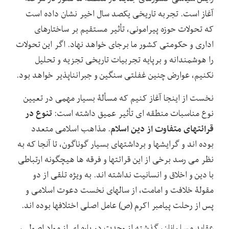
آغاز است. تجربه تاریخی یکصد سال اخیر نشان داده است
که تحولات حوزه پیرامونی، تأثیر مستقیم بر ساختارهای
اداری و حکومتی کشور ما برجای خواهد نهاد. اگر این تحولات
را هوشمندانه و برپایه تجربیات تاریخی تجزیه و تحلیل
نکنیم، عوارض چنین غفلتی سنگین و جبران‏ناپذیر خواهد بود.
نخست از اینجا آغاز کنیم که مسألۀ بسیار مهمی در تعیین
تنوع در
نوع مناسبات منطقه‏ ای تأثیر عمیق داشته است:
قرائت‏های متفاوت از دین اسلام
. مذاهب اسلامی متعدد
بوده اند و گرایش‏ها و برداشت‏های بسیار گوناگون، تا آنجا که به
نظر می رسد برخی از این قرائت‏ها و فرقه ‏ها هیچ‏گونه ارتباطی
با دین و اخلاق و انسانیت نداشته اند. به ویژه تلقی از دو
مقولۀ خلافت و امامت، از سال‏های نخست دعوت اسلامی و
پس از رحلت پیامبر اکرم (ص) عامل اصلی اختلاف‏ها بوده ‏اند.
عقاید مسلمانان، گذشته از وحدت در پاره‏ ای از مواد اصولی،