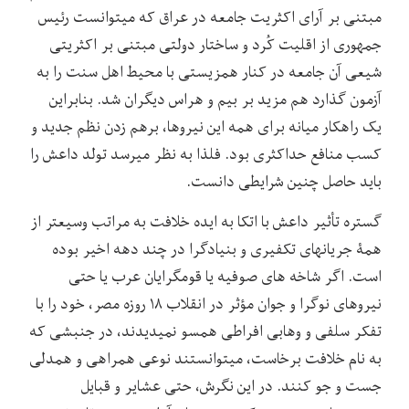
مبتنی بر آرای اکثریت جامعه در عراق که می‏توانست رئیس
جمهوری از اقلیت کُرد و ساختار دولتی مبتنی بر اکثریتی
شیعی آن جامعه در کنار همزیستی با محیط اهل سنت را به
آزمون گذارد هم مزید بر بیم و هراس دیگران شد. بنابراین
یک راهکار میانه برای همه این نیروها، برهم زدن نظم جدید و
کسب منافع حداکثری بود. فلذا به نظر می‏رسد تولد داعش را
باید حاصل چنین شرایطی دانست.
گستره تأثیر داعش با اتکا به ایده خلافت به مراتب وسیع‏تر از
همۀ جریان‏های تکفیری و بنیادگرا در چند دهه اخیر بوده
است. اگر شاخه‏ های صوفیه یا قوم‏گرایان عرب یا حتی
نیروهای نوگرا و جوان مؤثر در انقلاب ۱۸ روزه مصر، خود را با
تفکر سلفی و وهابی افراطی همسو نمی‏دیدند، در جنبشی که
به نام خلافت برخاست، می‏توانستند نوعی همراهی و همدلی
جست‏ و جو کنند. در این نگرش، حتی عشایر و قبایل