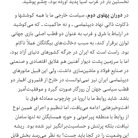
نخستین بار در غرب آسیا پدید آورده بود، چشم پوشید.
دوران پهلوی دوم
در
، سیاست خارجی ما با همه کوشش‏ها و
ذکاوت ذاتیِ نهاد دیپلماسی ـ و نه حاکمیت ـ که می‌کوشید
در ارتباط با شرق و غرب به عنوان دو قطب اصلی بازی جهانی
توازن برقرار کند، به سبب دخالت‌های بیگانگان عملاً ناکام
بود. راست است که ایران در جرگه کشورهای دنیای آزاد بود،
اما با سرزمین پشت دیوار آهنین هم علایق اقتصادی و صنعتی
در صنایع فولاد و ماشین‌سازی داشت، ولی این قبیل مانورهای
دیپلماسی ایران نیز نمی‌توانست در خارج از قلمروی اقمار دو
قطب سیاسی جهان آن روزگار صورت گیرد و موفقیت‌آمیز
باشد. شاید روابط ما با اروپا در چارچوب معادله فوق با
افت‌وخیزهایی ادامه می‌یافت، اما تنظیم و اجرای همین نوع
از روابط با منطقه پیرامونی و حوزه همسایگان نه تنها سامان
نیافت، بلکه پرتنش و حساسیت‌برانگیز نیز شده بود. ریشه
این وضعیت را در کجا باید جست؟ به نظر می‌رسد بخش قابل