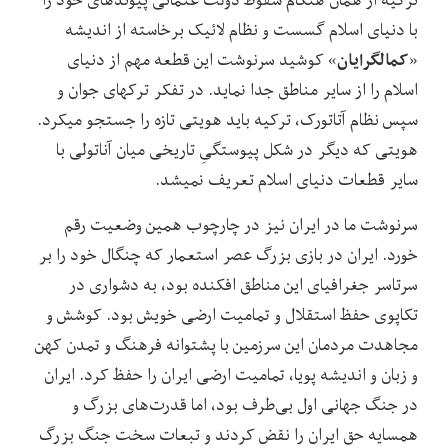
با دنیای اسلام گسست و نظام لائیک برخاسته از اندیشه
کمال‏گرایان
«
» ‏کوشید سرنوشت این قطعه مهم از دنیای
اسلام را از سایر مناطق جدا نماید. در تفکر ترک‏های جوان و
سپس نظام آتاتورک، ترکیه باید هویتی تازه را جستجو می‏کرد.
هویتی که دیگر در شکل پیوستگیِ تاریخی میان آناتولی با
سایر قطعات دنیای اسلام تعریف نمی‏شد.
سرنوشت ما در ایران نیز در چارچوب همین وضعیت رقم
خورد. ایران در بازی بزرگ عصر استعمار که چنگال خود را بر
سرتاسر جغرافیای این مناطق افکنده بود، به دشواری در
تکاپوی حفظ استقلال و تمامیت ارضی خویش بود. کوشش و
مجاهدت مردمان این سرزمین با پشتوانه فرهنگ و تمدن کهن
و زبان و اندیشه پویا، تمامیت ارضی ایران را حفظ کرد. ایران
در جنگ جهانی اول بی‌طرف بود، اما قدرت‌های بزرگ و
همسایه حق ایران را نقض کردند و تبعات سخت جنگ بزرگ