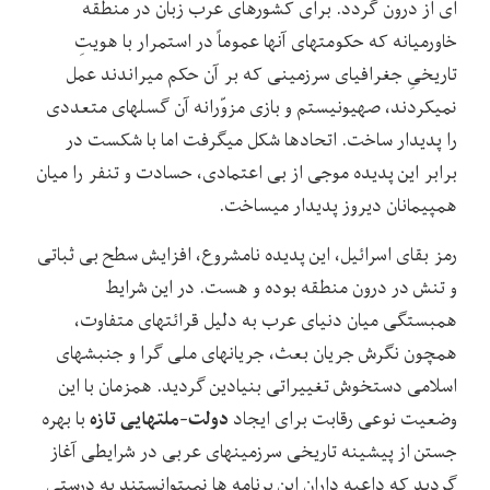
‏ای از درون گردد. برای کشورهای عرب‏ زبان در منطقه
خاورمیانه که حکومت‏های آنها عموماً در استمرار با هویتِ
تاریخیِ جغرافیای سرزمینی که بر آن حکم می‏راندند عمل
نمی‎کردند، صهیونیستم و بازی مزوّرانه آن گسل‏های متعددی
را پدیدار ساخت. اتحادها شکل می‏گرفت اما با شکست در
برابر این پدیده موجی از بی ‏اعتمادی، حسادت و تنفر را میان
هم‏پیمانان دیروز پدیدار می‏ساخت.
رمز بقای اسرائیل، این پدیده نامشروع، افزایش سطح بی‏ ثباتی
و تنش در درون منطقه بوده و هست. در این شرایط
همبستگی میان دنیای عرب به دلیل قرائت‏های متفاوت،
همچون نگرش جریان بعث، جریان‏های ملی‏ گرا و جنبش‏های
اسلامی دستخوش تغییراتی بنیادین گردید. همزمان با این
دولت-ملت‏هایی تازه
وضعیت نوعی رقابت برای ایجاد
با بهره
جستن از پیشینه تاریخی سرزمین‏های عربی در شرایطی آغاز
گردید که داعیه ‏داران این برنامه ‏ها نمی‏توانستند به درستی