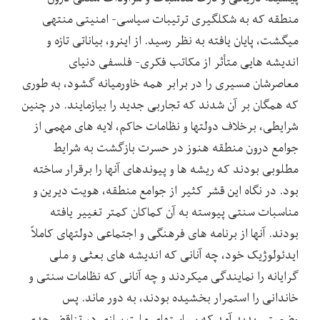
منطقه که به شکل‏گیری ترتیبات سیاسی- امنیتی منتهی
می‎گشت، پایان یافته به نظر رسید. از این‏رو، بیاناتی تازه و
اندیشه ‏هایی متأثر از مکاتب فکری- فلسفی دنیای
معاصرشان مسیری را در برابر همه خاورمیانه گشود، به طوری
که همگان بر آن شدند که تجاربی جدید را بیازمایند. در چنین
شرایطی، برخلاف دولت‏ها و نظامات حاکم، لایه ‏های مهمی از
جوامع درون منطقه هنوز در حسرت بازگشت به شرایط
مطلوبی بودند که ریشه ‏ها و پیوندهای آنها را برقرار ساخته
بود. در نگاه این قشر کثیر از جوامع منطقه، هویت دیرین و
مناسبات سنتی پیوسته به آن کماکان کمتر تغییر یافته
بودند. آنها از برنامه‏ های فرهنگی و اجتماعی دولت‏های کاملاً
ایدئولوژیک خود، چه آنانی که اندیشه های بعثی و ملی
‏گرایانه را نمایندگی می‏کردند و چه آنانی که نظامات سنتی و
خاندانی را استمرار بخشیده بودند، به دور ماند. پس
وضعیتی پدید آمد که سیاست‏های ملت‏ سازی در تناقض جدی