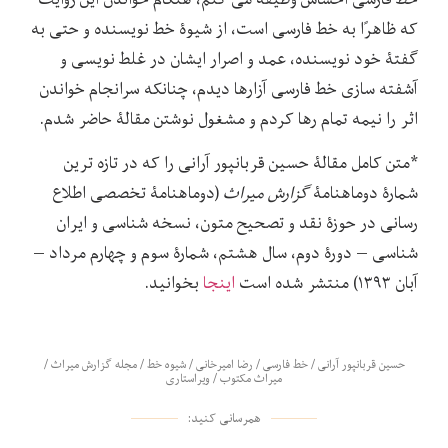
که ظاهرًا به خط فارسی است، از شیوۀ خط نویسنده و حتی به
گفتۀ خود نویسنده، عمد و اصرار ایشان در غلط نویسی و
آشفته سازی خط فارسی آزارها دیدم، چنانکه سرانجام خواندن
اثر را نیمه تمام رها کردم و مشغول نوشتن مقالۀ حاضر شدم.
*متن کامل مقالۀ حسین قربانپور آرانی را که در تازه ترین
شمارۀ دوماهنامۀ
گزارش میراث
(دوماهنامۀ تخصصی اطلاع
رسانی در حوزۀ نقد و تصحیح متون، نسخه شناسی و ایران
شناسی – دورۀ دوم، سال هشتم، شمارۀ سوم و چهارم مرداد –
آبان ۱۳۹۳) منتشر شده است
اینجا
بخوانید.
حسین قربانپور آرانی
/
خط فارسی
/
رضا امیرخانی
/
شیوه خط
/
مجله گزارش میراث
/
میراث مکتوب
/
ویراستاری
همرسانی کنید: