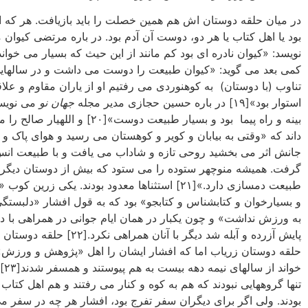
در میان حلقه دوستان اش هم همین خصلت را باید بازیافت. هر که 
بود یا اهل کتاب یا هر دو، دوست آن آدم بود. در باره مرتضی کیوان 
نویسد: «کیوان نادره ای بود کم مانند از این حیث که بسیار می خواند
کمی بعد می گوید: «کیوان طبیعت را دوست می داشت و در سالهایی
تناوب (با دوستان) به کوهنوردی می رفتیم او از یاران مقاوم و علاق
استوار بود»[۱۹] در باره حسین حجازی مدیر مجله
جهان نو
می نویس
بینه و راه پیما بود و بسیار طبیعت دوست»[۲۰] و الل
داند که «وقتی به بیابان و کویر و کوهستان می رسید و هوای پاک و آ
جانش اثر می بخشید روحی تازه و شاداب می یافت و با طبیعت ان
گرفت. همیشه منوچهر ستوده را می ستود که بیش از دوستان دیگر م
طبیعت دمسازی دارد.»[۲۱] استثناها معدود بودند. یکی زرین ک
و بسیارخوان و کتابشناس و کتابجو» بود که به قول افشار «دلبستگ
به ورزش نداشت» و چون یکبار در همان ایام جوانی در همراهی با د
پایش آزرده و آبله شد دیگر با آنان همراهی نکرد.[
حلقه دوستان زریاب اما که افشار ایشان را اهل «پژوهش و ورزش
خواند ا
تنها گروههایی نبودند که هم به کوه و کنار می رفتند و هم اهل کتاب 
بودند. ولی اگر برای دیگران سفر تفرج بود، افشار هر چه در سفر م