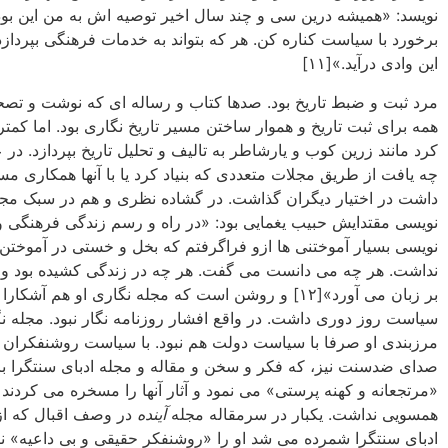
نویسد: «همیشه درین سی و چند سال اخیر توصیه اش به من این بود
برخورد با سیاست کناره کن. هر که بتواند به خدمات فرهنگی بپردازد ن
این وادی درآید.»[۱۱]
مرد ثبت و ضبط تاریخ بود. صدها کتاب و رساله ای که نوشت و تصح
همه برای ثبت تاریخ و هموار ساختن مسیر تاریخ نگاری بود. اما کم
کرد مانند زرین کوب و یارشاطر به تالیف و تحلیل تاریخ بپردازد. در
چه یافت از طریق مجلات متعددی که بنیاد کرد یا با آنها همکاری مس
داشت در اختیار دیگران گذاشت. در گشاده نظری و هم در سبک مجل
نویسی مقتدایش حبیب یغمایی بود: «در راه و رسم زندگی فرهنگی و
نویسی بسیار آموختنی ها ازو فراگرفتم که بخل و خستی در آموختن 
نداشت. هر چه می دانست می گفت. هر چه در زندگی کشیده بود و د
بر زبان می آورد»[۱۲] و روشن است که مجله نگاری او هم آشکارا 
سیاست روز دوری داشت. در واقع افشار روزنامه نگار نبود. مجله نگا
مرزبندی او صرفا با سیاست دولت هم نبود. با سیاست روشنفکران 
صدای ضدسنت نیز، که فکر و سخن و مقاله و مجله ادبای سنتگرا ب
همسویی نداشت. یکبار در سرمقاله مجله
آینده
در وصف اقبال که از
ادبای سنتگرا شمرده می شد او را «روشنفکر حقیقی و بی داعیه» نام