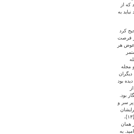
 که از
باید به
یح کرد
تر فرصت
 عوض هر
تمر
ه
 مجله
دیگران
یده بود
از
ر بود.
پر سر و
رایشان
«مرتجعانه و کهنه پرستی» می نمود و آثار آنها را مسخره می کردند[۱۳]،
 همان
ید. به