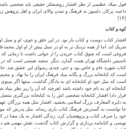
قول میلاد عظیمی از نظر افشار روشنفکر حقیقی باید شخصی باشد
داعیه، پرکار، دلسوز به فرهنگ و تمدن والای ایران و اهل پژوهش ژ
[۱۴]
کوه و کتاب
افشار کتاب دوست و کتاب باز بود. در این خلق و خوی، او و نسل او
شریک اند. اما از همه نزدیک تر به او در نسل پیش از او اول محمدع
فروغی است که شوق کتاب خریدن را از جوانی داشت تا زمانی که ب
تاسیس دانشگاه تهران همت گمارد. دیگر سعید نفیسی است که در 
کتاب شهره عام و خاص بود و حتی چندی رسوای این عشق شد. خان
است که کتابخانه بزرگ و یگانه بنیاد فرهنگ ایران را بنا نهاد. و مجبت
است که مثل خود او کتابخانه ای به یادگار گذاشت. منتها اگر مینو
کتابخانه ای به نام خود داشته باشد (هرچند که آن را زیر نظر بنیاد ش
قرار داد) افشار کتابخانه شخصی اش را به کتابخانه بزرگتری متص
به دایره المعارف بزرگ اسلامی بخشید. افشار مثل همه بزرگان عهد
جا توانست به گسترش فرهنگ کتاب یاری رساند. مثل پدرش که مو
خود را صرف کتاب و پژوهشیان کرد. زندگی افشار به یک معنا در ک
نویسی و کتابنامه پردازی و گزارش کتاب گذشت. نقش مهمی هم د