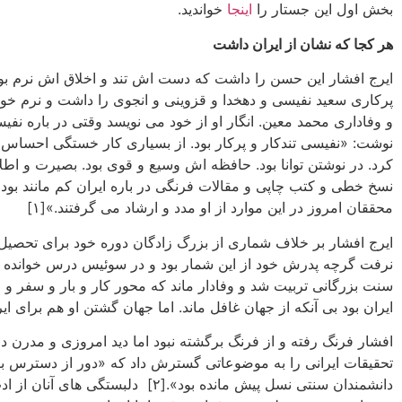
بخش اول این جستار را
اینجا
خواندید.
هر کجا که نشان از ایران داشت
ایرج افشار این حسن را داشت که دست اش تند و اخلاق اش نرم بود
پرکاری سعید نفیسی و دهخدا و قزوینی و انجوی را داشت و نرم خو
و وفاداری محمد معین. انگار او از خود می نویسد وقتی در باره نفی
نوشت: «نفیسی تندکار و پرکار بود. از بسیاری کار خستگی احساس 
کرد. در نوشتن توانا بود. حافظه اش وسیع و قوی بود. بصیرت و اطلا
نسخ خطی و کتب چاپی و مقالات فرنگی در باره ایران کم مانند بود 
محققان امروز در این موارد از او مدد و ارشاد می گرفتند.»[۱]
ایرج افشار بر خلاف شماری از بزرگ زادگان دوره خود برای تحصیل 
نرفت گرچه پدرش خود از این شمار بود و در سوئیس درس خوانده بود
سنت بزرگانی تربیت شد و وفادار ماند که محور کار و بار و سفر 
ایران بود بی آنکه از جهان غافل ماند. اما جهان گشتن او هم برای ایر
افشار فرنگ رفته و از فرنگ برگشته نبود اما دید امروزی و مدرن 
تحقیقات ایرانی را به موضوعاتی گسترش داد که «دور از دسترس ب
دانشمندان سنتی نسل پیش مانده بود».[۲] دلبستگی های