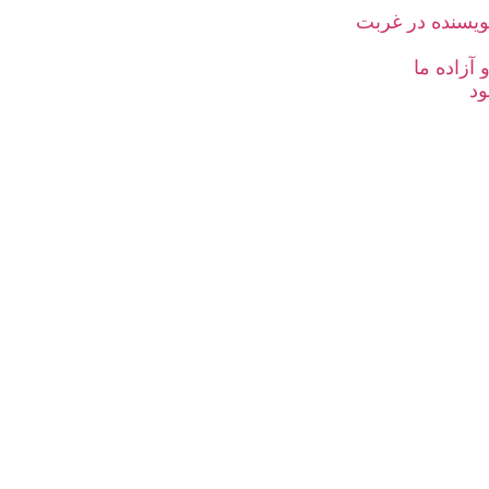
یسنده در غربت
آزاده ما
ود