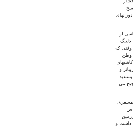
فشار
سخ
دورانهای
 تمایزات اساسی او
دلتنگ
 وقتی که
د وطن
اشی‏های
باتر و
ز می پسندید
جیح می
 همسفری
قدس
ا سرزمین
 داشت و