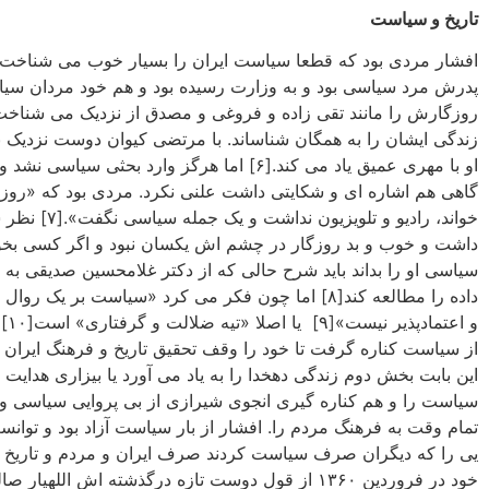
تاریخ و سیاست
افشار مردی بود که قطعا سیاست ایران را بسیار خوب می شناخت
پدرش مرد سیاسی بود و به وزارت رسیده بود و هم خود مردان سی
روزگارش را مانند تقی زاده و فروغی و مصدق از نزدیک می شناخت 
زندگی ایشان را به همگان شناساند. با مرتضی کیوان دوست نزدیک بو
او با مهری عمیق یاد می کند.[۶] اما هرگز وارد بحثی سیاسی نشد
گاهی هم اشاره ای و شکایتی داشت علنی نکرد. مردی بود که «روزن
خواند، رادیو و تلویزیون نداشت و
داشت و خوب و بد روزگار در چشم اش یکسان نبود و اگر کسی بخوا
سیاسی او را بداند باید شرح حالی که از دکتر غلامحسین صدیقی به
داده را مطالعه کند[۸] اما چون فکر می کرد «سیاست بر یک روا
و اعتمادپ
از سیاست کناره گرفت تا خود را وقف تحقیق تاریخ و فرهنگ ایران کن
این بابت بخش دوم زندگی دهخدا را به یاد می آورد یا بیزاری هدایت ا
سیاست را و هم کناره گیری انجوی شیرازی از بی پروایی سیاسی و 
تمام وقت به فرهنگ مردم را. افشار از بار سیاست آزاد بود و توان
یی را که دیگران صرف سیاست کردند صرف ایران و مردم و تاریخ 
خود در فروردین ۱۳۶۰ از قول دوست تازه درگذشته اش اللهیار 