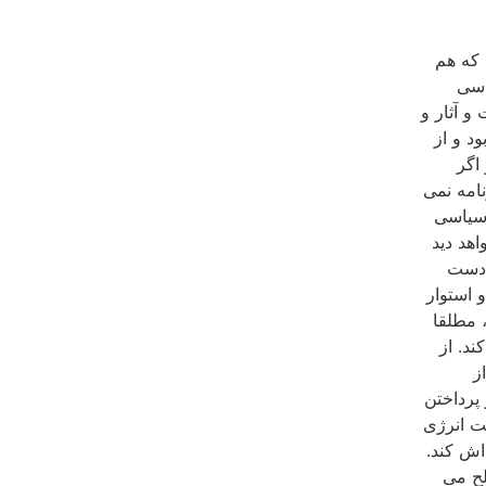
 که هم
اسی
و آثار و
د و از
 و اگر
امه نمی
 یک جمله سیاسی نگفت».[۷] نظر سیاسی
هد دید
 دست
ل و استوار
ذیر نیست»[۹] یا اصلا «تیه ضلالت و گرفتاری» است[۱۰]، مطلقا
د. از
ز
پرداختن
ست انرژی
اش کند.
صالح می