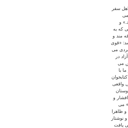
اهل سفر
می
.» و
 که به
ه مند و
د: «قوی
هیار صالح را مردی می
زاد در
س می
ا با
وب «کتابخوان
ی واقعی
وستان
۲۲] حلقه دوستان افشار و
» می
ز سالهای نیمه دهه بیست به هم پیوستند و همسفر شدند[۲۳] و ظاهرا
و نوشتار
ی یافت