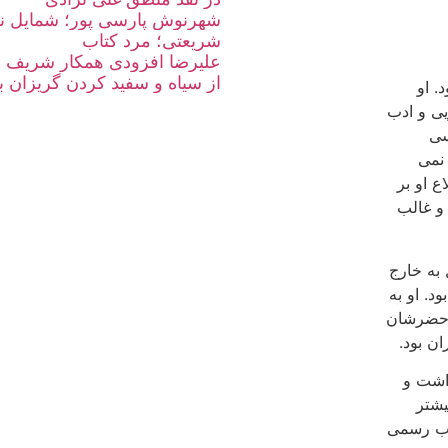
شهرنوش پارسی پور؛ شمایل نو
شریعتی؛ مرد کتاب
علیرضا افزودی همکار شریف و 
از سیاه و سفید کردن گریزان ب
. او
یی و ادب
سی
نمی
ع او بر
و غالب
به خارج
. او به
و حضرشان
ان بود.
داشت و
یشتر
 آنان از ادب رسمی