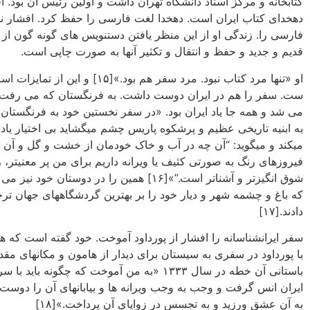
کتابخانه و مرکز اسناد دانشگاه تهران داشت و اولین رئیس آن بود. ا
دهخدای کتاب ایران است. دهخدا لغت فارسی را حفظ کرد. افشار ن
فارسی را. زندگی او از این منظر یافتن دستنویس های گونه گون از 
قدیم و جدید و حفظ و انتقال و تکثیر آنها به صورت چاپی است.
او «تنها مرد کتاب نبود. مرد سفر هم بود.»[۱۵] و این از
ست. سفر را هم در ایران دوست داشت. به فرنگستان که می رفت 
می شد و همه جا یاد ایران بود. «در سفر نخستین خود به فرنگستان
به‏ ابنیه تاریخی عظیم و پرشکوه پاریس چشم می‏گشاید بی اختیار یا
می‏کند و می‏گوید: “آن چه در آب و خاک خودمان از خشت و گل و آن ک
فیروزه‏ای رنگ به صورتی کثیف یا ویرانه داریم برای من پر معنی‏تر، زی
شوق انگیزتر و آشناتر است.”»[۱۶] همین را در دوستان خود نی
که باغ و چشمه شهر و دیار خود را بر بهترین گردشگاههای جهان تر
دادند.[۱۷]
سفر ایرانشناسانه را افشار از پورداود آموخت. خود گفته است که
با پورداود در سفری به سیستان برای دیدار از هامون و مکانهای م
باستانی آن خطه در سال ۱۳۳۳ «به من آموخت که چگونه باید ب
ایران انس گرفت و وجب به وجب ویرانه ها و بیابانهای آن را دوست
به آن عشق ورزید و به تجسس در زوایای آن پرداخت.»[۱۸]