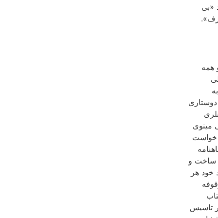
 «بی
رف».
 همه
لی
ه
دوستاری
لری
ی مینوی
ی خواست
اهنامه
ل ساخت و
 خود هر
قوفه
تاب
ر تاسیس