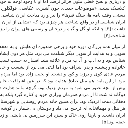
و درباری و نسخ خطی متون فراتر نرفت اما او با وجود توجه به حوز
کلاسیک سنت، «موضوعات جدیدی چون آشپزی، عکاسی، فولکلور، ص
دستی، وقف نامه ها، سنگ قبرها» را نیز وارد مباحث ایران شناسی 
ایران شناسی او در واقع شناخت هر چیزی بود که «نشانی از ایران
داشت»[۳] چنانکه او گل و گیاه و درختان و رستنی های ایران را نی
شناخت.[۴]
از میان همه بزرگان دوره خود و برخی همدوره ای هایش او به دهخدا
سویی و به هدایت از سویی دیگر شباهت می برد. مثل هر دوی ایشا
شناس بود و به ادب و آداب مردم علاقه مند. افشار به حسب نسب
خانواده و پیشینه و پدر اشراف بود اما لذتی می برد از نشست و خا
مردم عادی کوی و برزن و کوه و دشت. او نجیب زاده بود اما مردم 
نبود. از این بابت هم مثل صادق هدایت بود که در عین اشرافیت خانو
بیش از آنچه تصور می شود به مردم نزدیک بود. گرچه مانند هدایت
دوگانه نداشت تا از مردم همزمان بیزاری جوید و کناره گیرد بلکه ب
دهقانی دهخدا نزدیک بود. برای همین خانه مردم روستایی و شهرستانی
هر هتل و مهمانخانه ای ترجیح می داد و دوستان بی شمار در گوشه و
ایران داشت. و بارها روی خاک و سبزه این سرزمین بی بالشی و زیر
خفته بود.[۵]