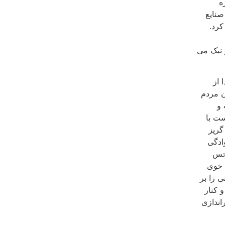
ه
نایع
کرد.
ز نیک می
 از
ن مردم
 و
ست با
گریز
ادگی
 حس
ه خوی
 را بر
 کنار
اندازی