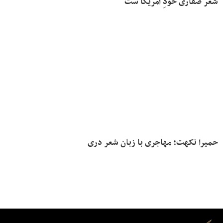
شعر صفاری خودِ آمریکا ست
حمیرا نکهت؛ مهاجری با زبان شعر دری