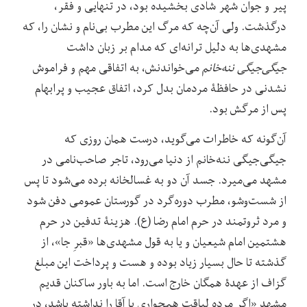
پیر و جوان شهر شادی بخشیده ‌بود، در تنهایی و فقر،
درگذشت. ولی آن‌چه که مرگ این مطرب بی‌نام و نشان را، که
مشهدی‌ها به دلیل ترانه‌ای که مدام بر زبان داشت
جیگی‌جیگی ننه‌خانم
می‌خواندنش، به اتفاقی مهم و فراموش
نشدنی در حافظۀ مردمان بدل کرد، اتفاق عجیب و پرابهام
پس از مرگش بود.
آن‌گونه که خاطرات می‌گوید، درست همان ‌روزی که
جیگی‌جیگی ننه‌خانم از دنیا می‌رود، تاجر صاحب‌نامی در
مشهد می‌میرد. جسد آن دو به غسالخانه‌ برده می‌شود تا پس
از شست‌وشو، مطرب دوره‌گرد در گورستان عمومی دفن شود
و مرد ثروتمند در حرم امام رضا (ع). هزینۀ تدفین در حرم
هشتمین امام شیعیان و یا به قول مشهدی‌ها «قبرِ جا»، از
گذشته تا حال بسیار زیاد بوده و هست و پرداخت این مبلغ
گزاف از عهدۀ همگان خارج است. اما به باور ساکنان قدیم
مشهد «اگر مرده لیاقت همجواری با آقا را نداشته باشد، در