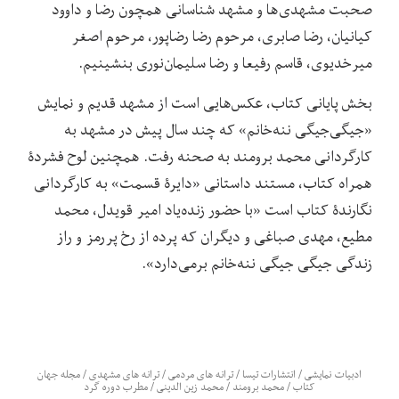
صحبت مشهدی‌ها و مشهد شناسانی همچون رضا و داوود
کیانیان، رضا صابری، مرحوم رضا رضاپور، مرحوم اصغر
میرخدیوی، قاسم رفیعا و رضا سلیمان‌نوری بنشینیم.
بخش پایانی کتاب، عکس‌هایی است از مشهد قدیم و نمایش
«جیگی‌جیگی ننه‌خانم» که چند سال پیش در مشهد به
کارگردانی محمد برومند به صحنه رفت. همچنین لوح فشردۀ
همراه کتاب، مستند داستانی «دایرۀ قسمت» به کارگردانی
نگارندۀ کتاب است «با حضور زنده‌یاد امیر قویدل، محمد
مطیع، مهدی صباغی و دیگران که پرده از رخ پررمز و راز
زندگی جیگی جیگی ننه‌خانم برمی‌دارد».
ادبیات نمایشی
/
انتشارات تیسا
/
ترانه های مردمی
/
ترانه های مشهدی
/
مجله جهان
کتاب
/
محمد برومند
/
محمد زین الدینی
/
مطرب دوره گرد