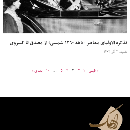
تذکره الاولیای معاصر -دهه ۱۲۶۰ شمسی؛ از مصدق تا کسروی
شنبه، ۳ آذر ۱۴۰۳
« قبلی
۱
۲
۳
۴
۵
…
۱۰
بعدی »