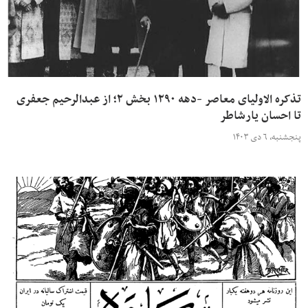
تذکره الاولیای معاصر -دهه ۱۲۹۰ بخش ۲؛ از عبدالرحیم جعفری
تا احسان یارشاطر
پنجشنبه، ۶ دی ۱۴۰۳