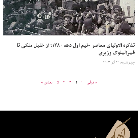
تذکره الاولیای معاصر -نیم اول دهه ۱۲۸۰؛ از خلیل ملکی تا
قمرالملوک وزیری
چهارشنبه، ۱۴ آذر ۱۴۰۳
« قبلی
۱
۲
۳
۴
۵
بعدی »