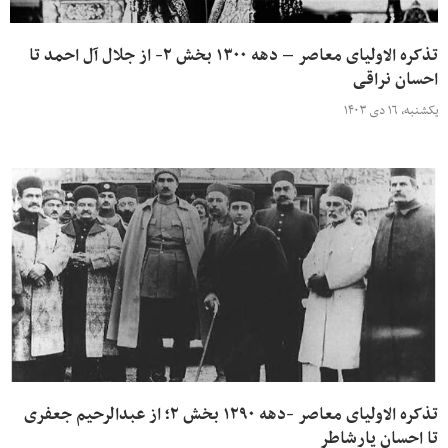
تذکره الاولیای معاصر – دهه ۱۳۰۰ بخش ۲- از جلال آل احمد تا
احسان نراقی
یکشنبه، ۱۶ دی ۱۴۰۳
تذکره الاولیای معاصر -دهه ۱۲۹۰ بخش ۲؛ از عبدالرحیم جعفری
تا احسان یارشاطر